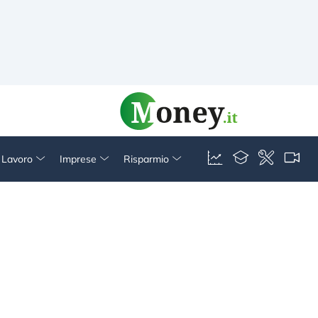
& Lavoro
Imprese
Risparmio