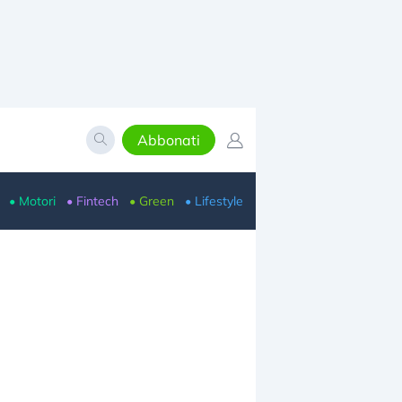
Abbonati
• Motori
• Fintech
• Green
• Lifestyle