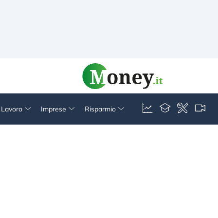
& Lavoro
Imprese
Risparmio