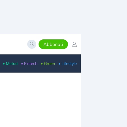
Abbonati
• Motori
• Fintech
• Green
• Lifestyle