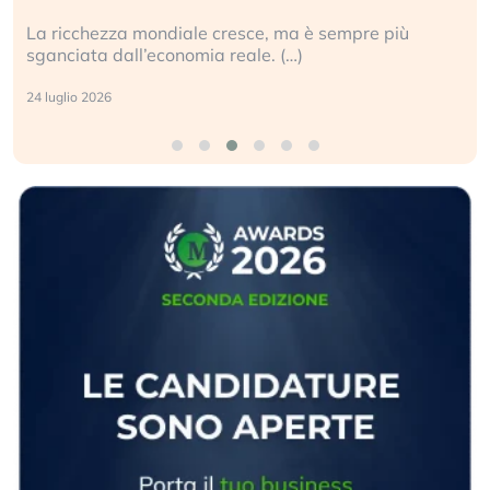
La ricchezza mondiale cresce, ma è sempre più
sganciata dall’economia reale. (…)
24 luglio 2026