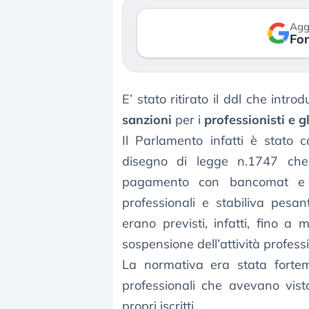
verso le 
Agg
Fon
3 agosto 2
E’ stato ritirato il ddl che introd
sanzioni
per i
professionisti e g
Il Parlamento infatti è stato c
disegno di legge n.1747 che,
pagamento con bancomat e c
professionali e stabiliva pesa
erano previsti, infatti, fino a 
sospensione dell’attività profess
La normativa era stata forteme
professionali che avevano vist
propri iscritti.