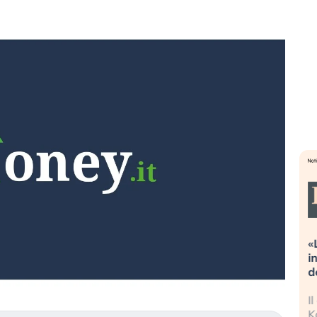
lutazioni estreme alla
«La mia vita è rovinata». Inv
ne. Cosa sta guidando il
in preda al panico dopo lo 
g degli asset?
della bolla AI
stitori stanno finalmente
Il crollo della bolla AI travolg
do segni di stanchezza
Kospi, mentre gli investitori 