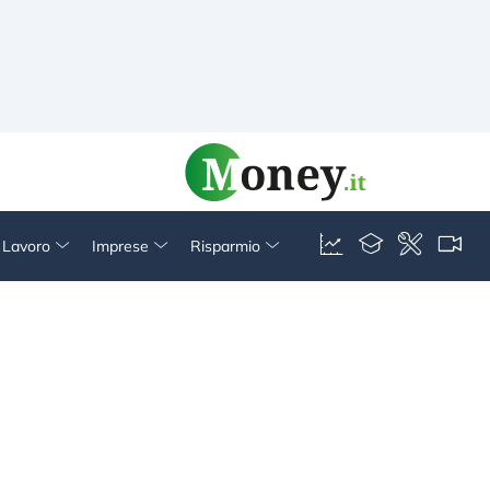
& Lavoro
Imprese
Risparmio