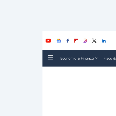
Economia & Finanza
Fisco 