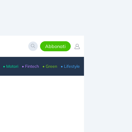
Abbonati
• Motori
• Fintech
• Green
• Lifestyle