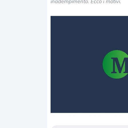
inadempimento. Ecco i motivi.
Dalle va
correzio
repricin
Gli inve
mostran