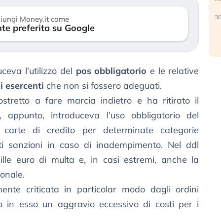
(…)
30 luglio 2026
iungi Money.it come
te preferita su Google
026
uceva l’utilizzo del
pos obbligatorio
e le relative
li esercenti
che non si fossero adeguati.
ostretto a fare marcia indietro e ha ritirato il
 appunto, introduceva l’uso obbligatorio del
arte di credito per determinate categorie
nti sanzioni in caso di inadempimento. Nel ddl
mille euro di multa e, in casi estremi, anche la
ionale.
nte criticata in particolar modo dagli ordini
o in esso un aggravio eccessivo di costi per i