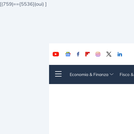
[(759|=={5536}|oui)
]
Economia & Finanza
Fisco 