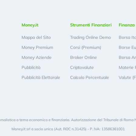
Money.it
Strumenti Finanziari
Finanza 
Mappa del Sito
Trading Online Demo
Borsa It
Money Premium
Corsi (Premium)
Borse E
Money Aziende
Broker Online
Borsa A
Pubblicità
Criptovalute
Materie 
Pubblicità Elettorale
Calcolo Percentuale
Valute (
rnalistica a tema economico e finanziario. Autorizzazione del Tribunale di Roma 
Money.it srl a socio unico (Aut. ROC n.31425) - P. IVA: 13586361001