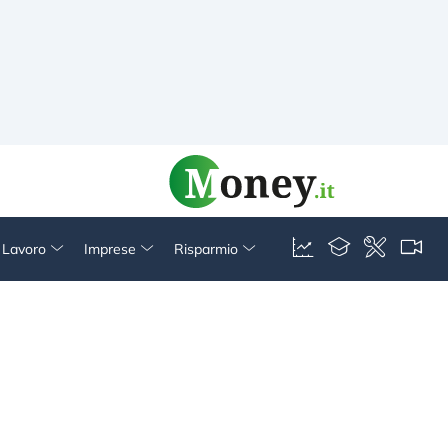
& Lavoro
Imprese
Risparmio