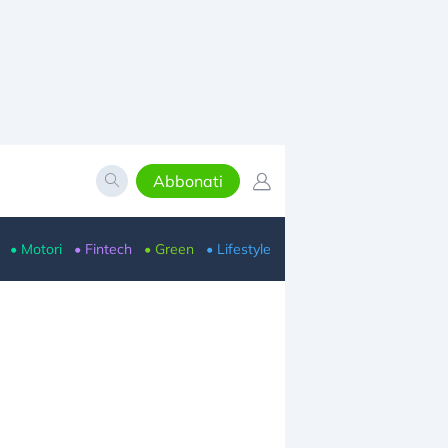
Abbonati
• Motori
• Fintech
• Green
• Lifestyle