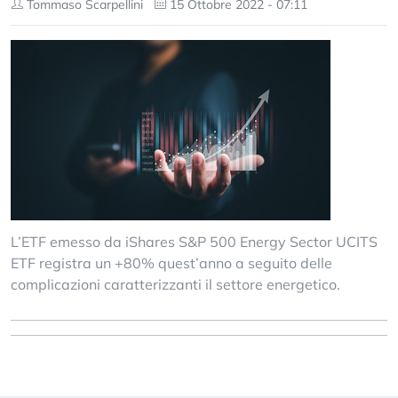
Tommaso Scarpellini
15 Ottobre 2022 - 07:11
L’ETF emesso da iShares S&P 500 Energy Sector UCITS
ETF registra un +80% quest’anno a seguito delle
complicazioni caratterizzanti il settore energetico.