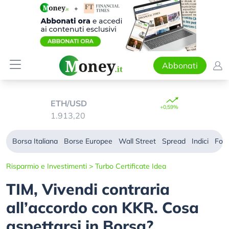
Abbonati
ETH/USD
+0,59%
1.913,20
Borsa Italiana
Borse Europee
Wall Street
Spread
Indici
For
Risparmio e Investimenti
>
Turbo Certificate Idea
TIM, Vivendi contraria
all’accordo con KKR. Cosa
aspettarsi in Borsa?