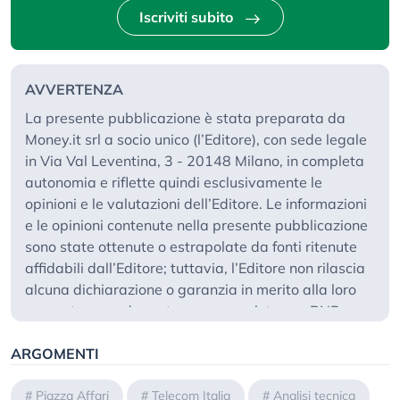
Iscriviti subito
AVVERTENZA
La presente pubblicazione è stata preparata da
Money.it srl a socio unico (l’Editore), con sede legale
in Via Val Leventina, 3 - 20148 Milano, in completa
autonomia e riflette quindi esclusivamente le
opinioni e le valutazioni dell’Editore. Le informazioni
e le opinioni contenute nella presente pubblicazione
sono state ottenute o estrapolate da fonti ritenute
affidabili dall’Editore; tuttavia, l’Editore non rilascia
alcuna dichiarazione o garanzia in merito alla loro
accuratezza, adeguatezza o completezza. BNP
Paribas e le società del gruppo BNP Paribas non si
ARGOMENTI
assumono alcuna responsabilità per il relativo
contenuto. Gli scenari, le presunzioni di calcolo, i dati
e le performance passate, i prezzi stimati, gli esempi
#
Piazza Affari
#
Telecom Italia
#
Analisi tecnica