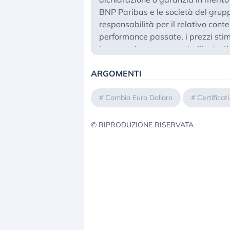
BNP Paribas e le società del gru
responsabilità per il relativo conten
performance passate, i prezzi stima
hanno valore meramente illustrati
scenari o ricavi potenziali possano 
ARGOMENTI
l’Editore non è responsabile per qu
possa derivare dall’utilizzo dei co
Per informazioni su Money.it srl a s
#
Cambio Euro Dollaro
#
Certificati
raccomandazioni, sulla presentazi
conflitti di interesse del produttor
© RIPRODUZIONE RISERVATA