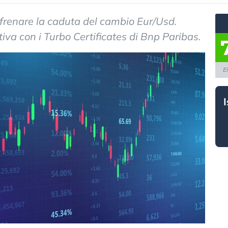
e frenare la caduta del cambio Eur/Usd.
va con i Turbo Certificates di Bnp Paribas.
E
I