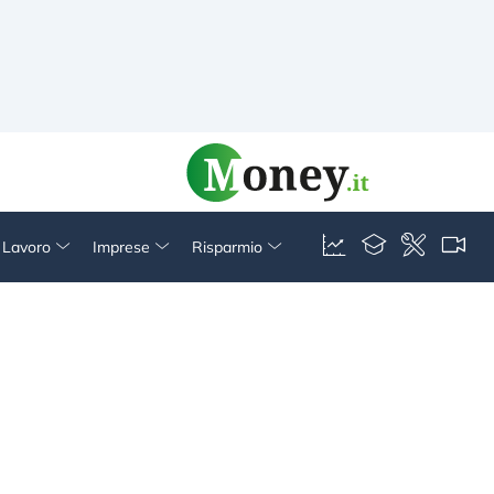
& Lavoro
Imprese
Risparmio