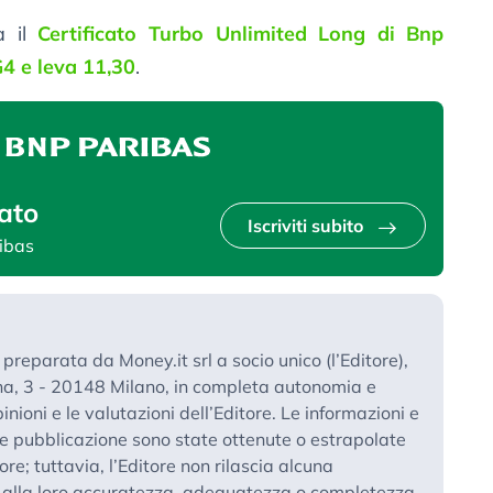
a il
Certificato Turbo Unlimited Long di Bnp
4 e leva 11,30
.
ato
Iscriviti subito
ribas
reparata da Money.it srl a socio unico (l’Editore),
ina, 3 - 20148 Milano, in completa autonomia e
inioni e le valutazioni dell’Editore. Le informazioni e
te pubblicazione sono state ottenute o estrapolate
tore; tuttavia, l’Editore non rilascia alcuna
o alla loro accuratezza, adeguatezza o completezza.