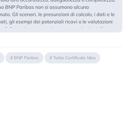
ppo BNP Paribas non si assumono alcuna
uto. Gli scenari, le presunzioni di calcolo, i dati e le
ti, gli esempi dei potenziali ricavi o le valutazioni
vo/informativo, senza alcuna garanzia che tali
verificarsi o essere conseguiti. In ogni caso,
alsiasi perdita o danno, diretto o indiretto, che
ntenuti della presente pubblicazione.
ocio unico, in qualità di produttore delle
#
BNP Paribas
#
Turbo Certificate Idea
one delle raccomandazioni e sulle posizioni e
e, si prega di
cliccare su questo link
.