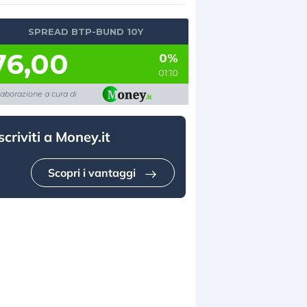
SPREAD BTP-BUND 10Y
76,00
0%
01:10
laborazione a cura di
scriviti a Money.it
Scopri i vantaggi