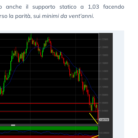
to anche il supporto statico a 1,03 facendo
so la parità, sui
minimi da vent’anni
.