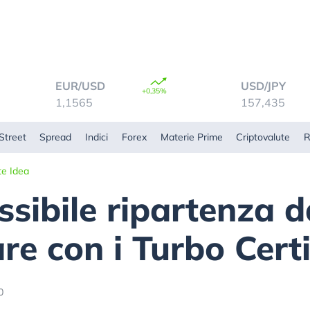
EUR/USD
USD/JPY
+0,35%
1,1565
157,435
Street
Spread
Indici
Forex
Materie Prime
Criptovalute
R
te Idea
sibile ripartenza da
e con i Turbo Certi
0