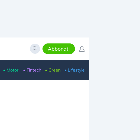
Abbonati
• Motori
• Fintech
• Green
• Lifestyle