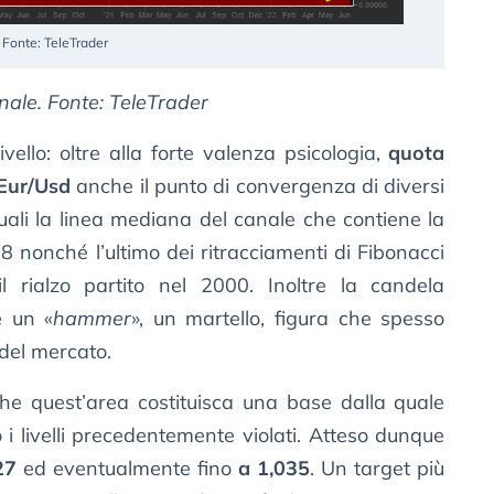
 Fonte: TeleTrader
nale. Fonte: TeleTrader
vello: oltre alla forte valenza psicologia,
quota
Eur/Usd
anche il punto di convergenza di diversi
uali la linea mediana del canale che contiene la
8 nonché l’ultimo dei ritracciamenti di Fibonacci
il rialzo partito nel 2000. Inoltre la candela
è un «
hammer
», un martello, figura che spesso
 del mercato.
che quest’area costituisca una base dalla quale
i livelli precedentemente violati. Atteso dunque
27
ed eventualmente fino
a 1,035
. Un target più