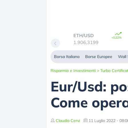
TC/USD
ETH/USD
+0,70%
+0,22%
4.711,1094
1.906,3199
Borsa Italiana
Borse Europee
Wall 
Risparmio e Investimenti
>
Turbo Certifica
Eur/Usd: pos
Come operar
Claudia Cervi
11 Luglio 2022 - 08:0