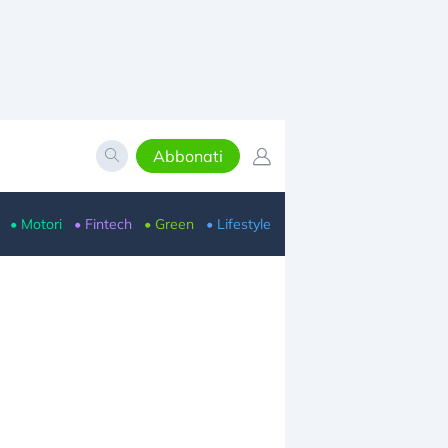
Abbonati
• Motori
• Fintech
• Green
• Lifestyle