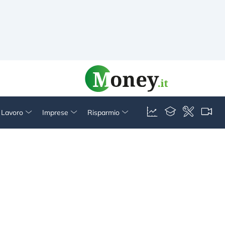
& Lavoro
Imprese
Risparmio