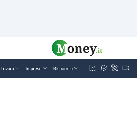
& Lavoro
Imprese
Risparmio