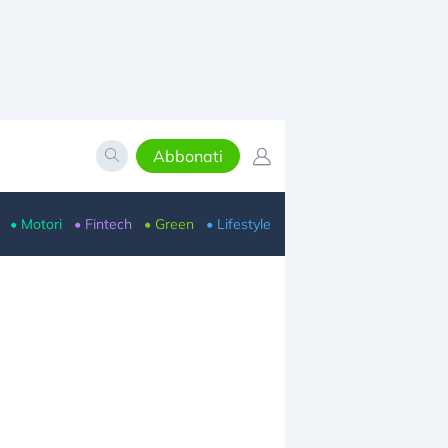
Abbonati
• Motori
• Fintech
• Green
• Lifestyle