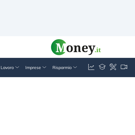
& Lavoro
Imprese
Risparmio