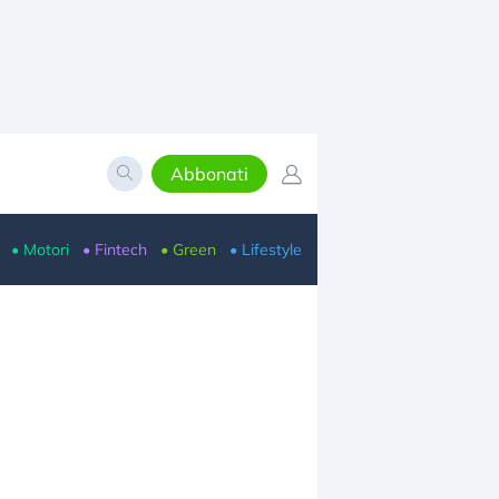
Abbonati
• Motori
• Fintech
• Green
• Lifestyle