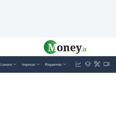
& Lavoro
Imprese
Risparmio