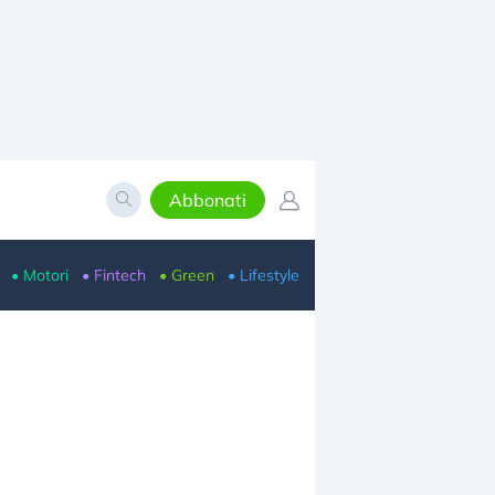
Abbonati
• Motori
• Fintech
• Green
• Lifestyle