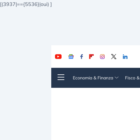
[(3937|=={5536}|oui)
]
Economia & Finanza
Fisco 