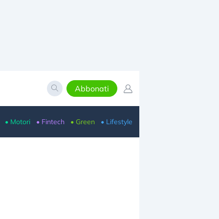
Abbonati
• Motori
• Fintech
• Green
• Lifestyle