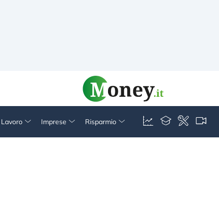
& Lavoro
Imprese
Risparmio