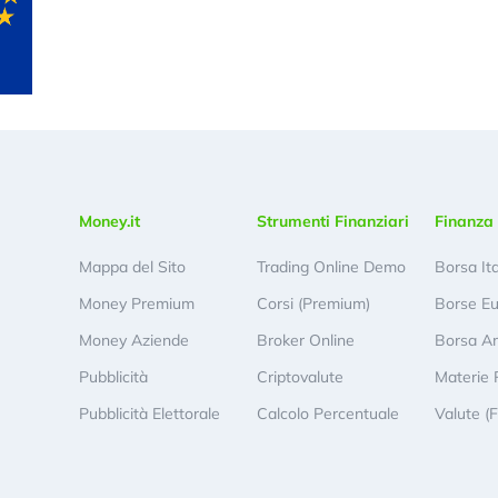
Money.it
Strumenti Finanziari
Finanza 
Mappa del Sito
Trading Online Demo
Borsa It
Money Premium
Corsi (Premium)
Borse E
Money Aziende
Broker Online
Borsa A
Pubblicità
Criptovalute
Materie 
Pubblicità Elettorale
Calcolo Percentuale
Valute (