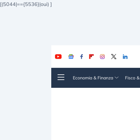
[(5044|=={5536}|oui)
]
Economia & Finanza
Fisco 