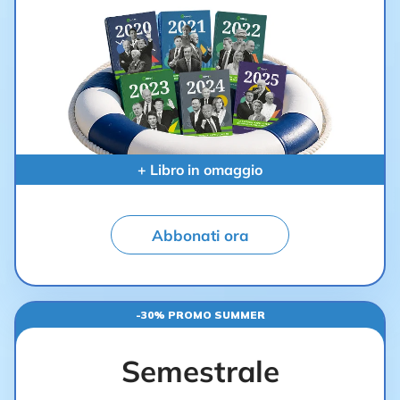
+ Libro in omaggio
Abbonati ora
-30% PROMO SUMMER
Semestrale