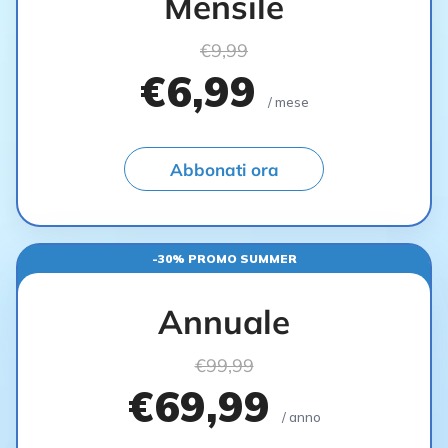
Mensile
€9,99
€6,99
/ mese
Abbonati ora
-30% PROMO SUMMER
Annuale
€99,99
€69,99
/ anno