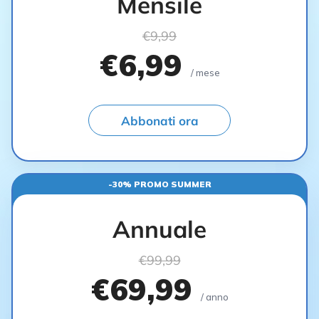
Mensile
€9,99
€6,99
/ mese
Abbonati ora
-30% PROMO SUMMER
Annuale
€99,99
€69,99
/ anno