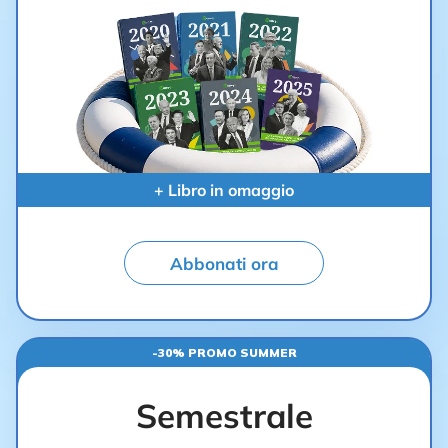
+ Libro in omaggio
Abbonati ora
-30% PROMO SUMMER
Semestrale