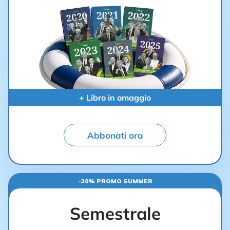
+ Libro in omaggio
Abbonati ora
-30% PROMO SUMMER
Semestrale