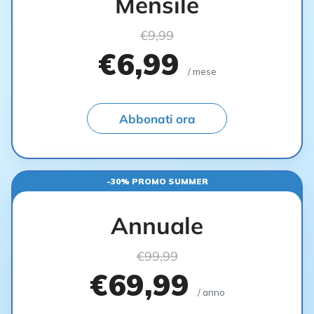
Mensile
€9,99
€6,99
/ mese
Abbonati ora
-30% PROMO SUMMER
Annuale
€99,99
€69,99
/ anno