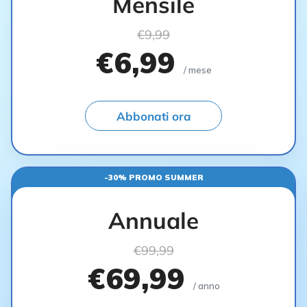
Mensile
€9,99
€6,99
/ mese
Abbonati ora
-30% PROMO SUMMER
Annuale
€99,99
€69,99
/ anno