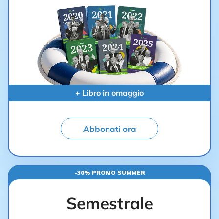
+ Libro in omaggio
Abbonati ora
-30% PROMO SUMMER
Semestrale