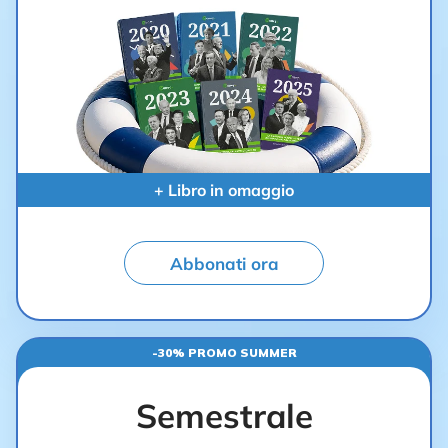
+ Libro in omaggio
Abbonati ora
-30% PROMO SUMMER
Semestrale