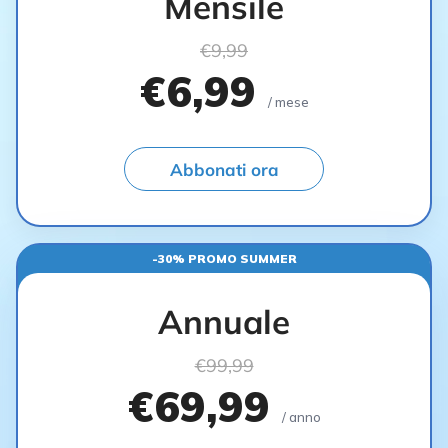
Mensile
€9,99
€6,99
/ mese
Abbonati ora
-30% PROMO SUMMER
Annuale
€99,99
€69,99
/ anno