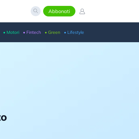
Abbonati
• Motori
• Fintech
• Green
• Lifestyle
to