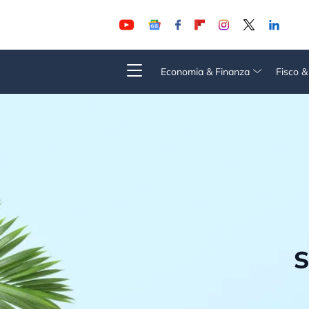
Economia & Finanza
Fisco 
S