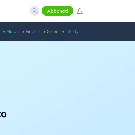
Abbonati
• Motori
• Fintech
• Green
• Lifestyle
to