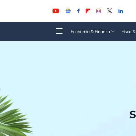
Economia & Finanza
Fisco 
S