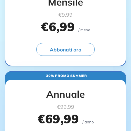
Mensile
€9,99
€6,99
/ mese
Abbonati ora
-30% PROMO SUMMER
Annuale
€99,99
€69,99
/ anno