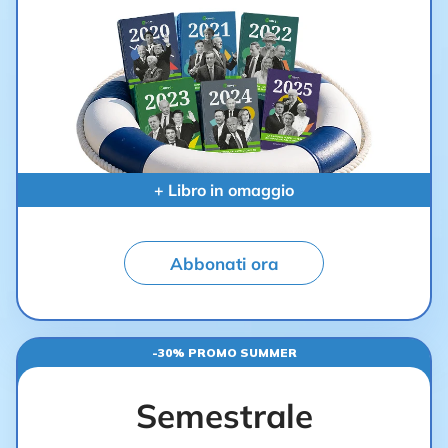
+ Libro in omaggio
Abbonati ora
-30% PROMO SUMMER
Semestrale