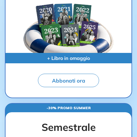
+ Libro in omaggio
Abbonati ora
-30% PROMO SUMMER
Semestrale