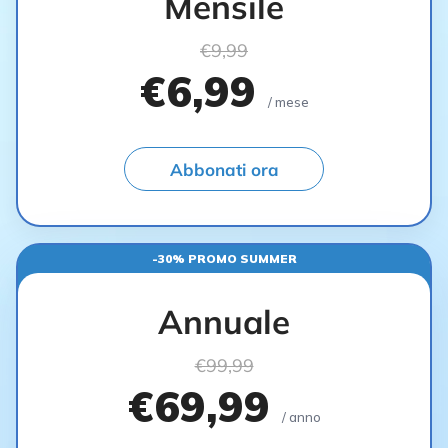
Mensile
€9,99
€6,99
/ mese
Abbonati ora
-30% PROMO SUMMER
Annuale
€99,99
€69,99
/ anno