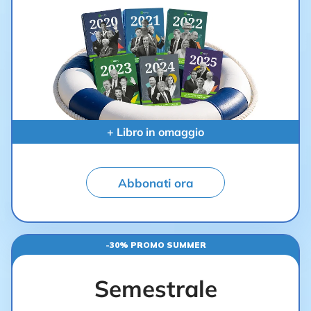
+ Libro in omaggio
Abbonati ora
-30% PROMO SUMMER
Semestrale