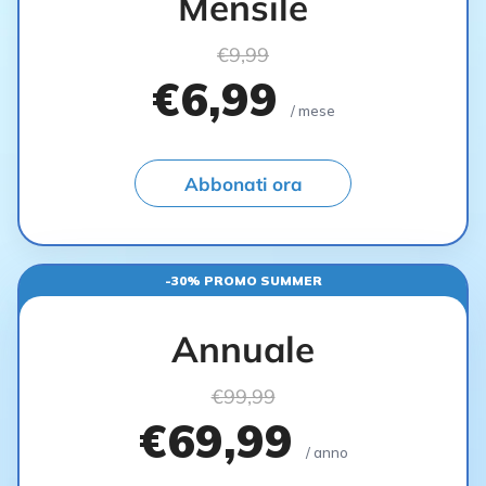
Mensile
€9,99
€6,99
/ mese
Abbonati ora
-30% PROMO SUMMER
Annuale
€99,99
€69,99
/ anno