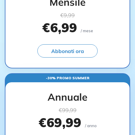
Mensile
€9,99
€6,99
/ mese
Abbonati ora
-30% PROMO SUMMER
Annuale
€99,99
€69,99
/ anno