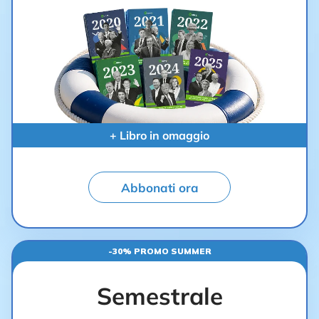
+ Libro in omaggio
Abbonati ora
-30% PROMO SUMMER
Semestrale