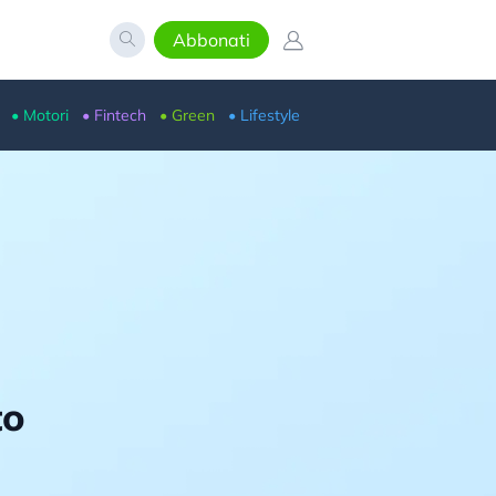
Abbonati
• Motori
• Fintech
• Green
• Lifestyle
to