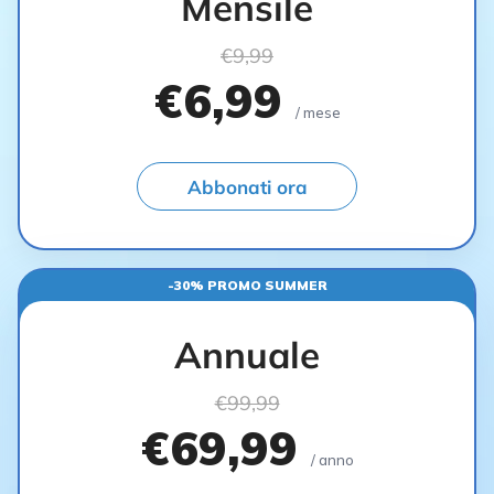
Mensile
€9,99
€6,99
/ mese
Abbonati ora
-30% PROMO SUMMER
Annuale
€99,99
€69,99
/ anno