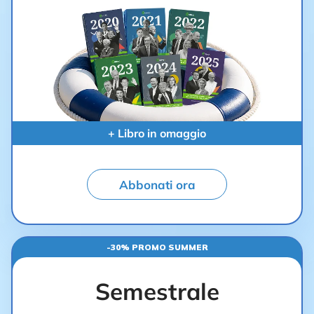
+ Libro in omaggio
Abbonati ora
-30% PROMO SUMMER
Semestrale