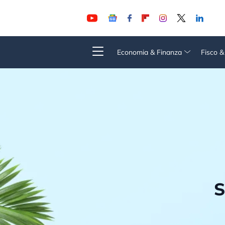
Economia & Finanza
Fisco 
S