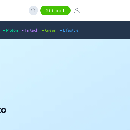
Abbonati
• Motori
• Fintech
• Green
• Lifestyle
to