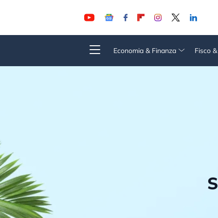
Economia & Finanza
Fisco 
S