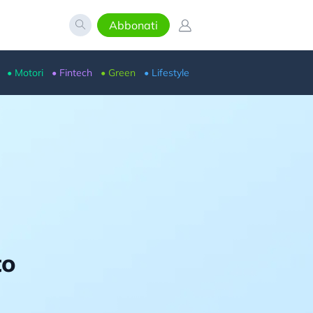
Abbonati
• Motori
• Fintech
• Green
• Lifestyle
to