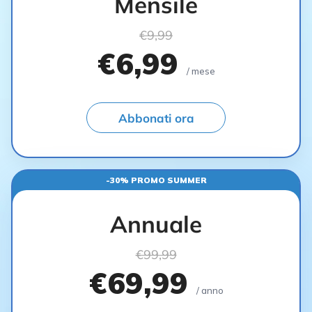
Mensile
€9,99
€6,99
/ mese
Abbonati ora
-30% PROMO SUMMER
Annuale
€99,99
€69,99
/ anno