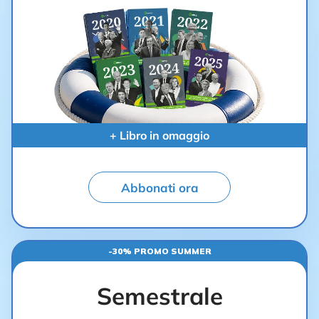
+ Libro in omaggio
Abbonati ora
-30% PROMO SUMMER
Semestrale