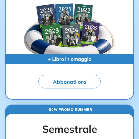
+ Libro in omaggio
Abbonati ora
-30% PROMO SUMMER
Semestrale