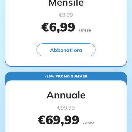
Mensile
€9,99
€6,99
/ mese
Abbonati ora
-30% PROMO SUMMER
Annuale
€99,99
€69,99
/ anno