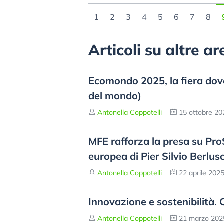
1
2
3
4
5
6
7
8
Articoli su altre a
Ecomondo 2025, la fiera dove s
del mondo)
Antonella Coppotelli
15 ottobre 20
MFE rafforza la presa su ProS
europea di Pier Silvio Berlusc
Antonella Coppotelli
22 aprile 202
Innovazione e sostenibilità. 
Antonella Coppotelli
21 marzo 202