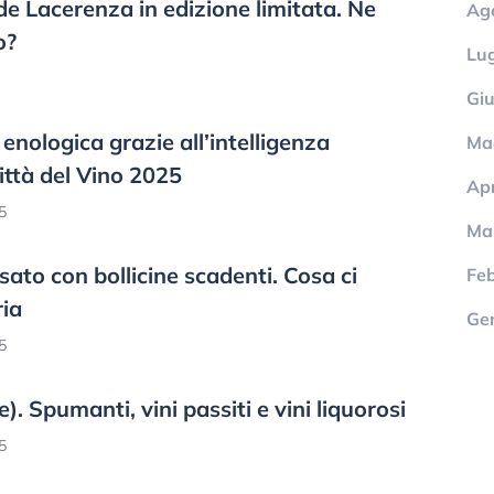
Lacerenza in edizione limitata. Ne
Ag
o?
Lug
Gi
nologica grazie all’intelligenza
Ma
Città del Vino 2025
Apr
5
Ma
to con bollicine scadenti. Cosa ci
Fe
ria
Ge
5
e). Spumanti, vini passiti e vini liquorosi
5