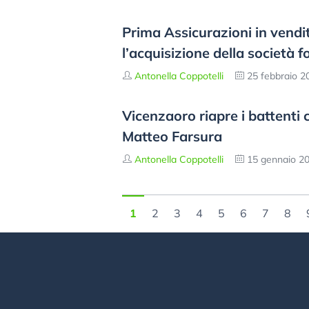
Prima Assicurazioni in vendi
l’acquisizione della società
Antonella Coppotelli
25 febbraio 2
Vicenzaoro riapre i battenti c
Matteo Farsura
Antonella Coppotelli
15 gennaio 2
1
2
3
4
5
6
7
8