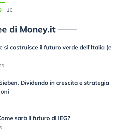
9
10
ree di Money.it
i costruisce il futuro verde dell’Italia (e
25
ieben. Dividendo in crescita e strategia
oni​
5
Come sarà il futuro di IEG?
5