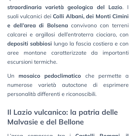
straordinaria varietà geologica del Lazio
. I
suoli vulcanici dei
Colli Albani, dei Monti Cimini
e dell’area di Bolsena
convivono con terreni
calcarei e argillosi dell’entroterra ciociaro, con
depositi sabbiosi
lungo la fascia costiera e con
aree montane caratterizzate da importanti
escursioni termiche.
Un
mosaico pedoclimatico
che permette a
numerose varietà autoctone di esprimere
personalità differenti e riconoscibili.
Il Lazio vulcanico: la patria delle
Malvasie e del Bellone
L’area compresa tra i
Castelli Romani, il