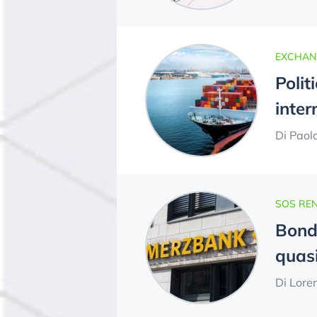
EXCHAN
Polit
inter
Di Paol
SOS REN
Bond 
quasi
Di Lore