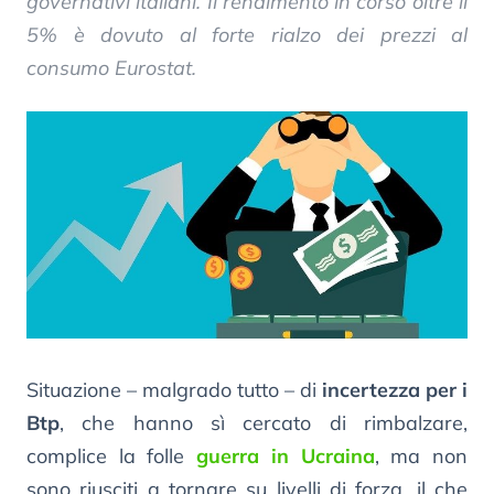
governativi italiani. Il rendimento in corso oltre il
5% è dovuto al forte rialzo dei prezzi al
consumo Eurostat.
Situazione – malgrado tutto – di
incertezza per i
Btp
, che hanno sì cercato di rimbalzare,
complice la folle
guerra in Ucraina
, ma non
sono riusciti a tornare su livelli di forza, il che