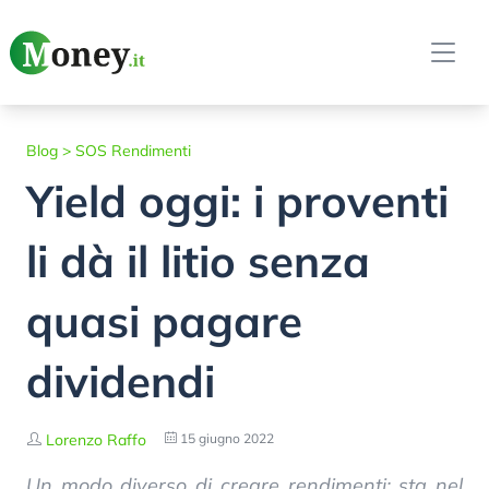
Blog
>
SOS Rendimenti
Yield oggi: i proventi
li dà il litio senza
quasi pagare
dividendi
Lorenzo Raffo
15 giugno 2022
Un modo diverso di creare rendimenti: sta nel