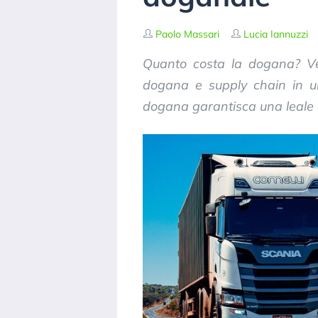
Paolo Massari
Lucia Iannuzzi
Quanto costa la dogana? Ved
dogana e supply chain in u
dogana garantisca una leale 