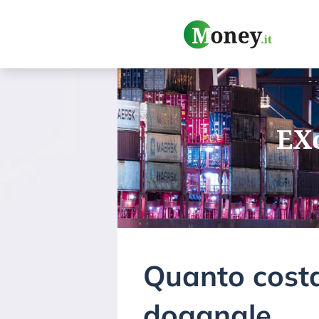
EXc
Quanto costa
doganale