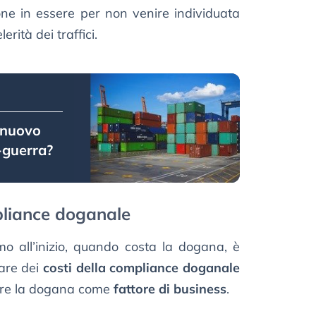
 pone in essere per non venire individuata
erità dei traffici.
l nuovo
-guerra?
liance doganale
 all’inizio, quando costa la dogana, è
lare dei
costi della compliance doganale
ffre la dogana come
fattore di business
.