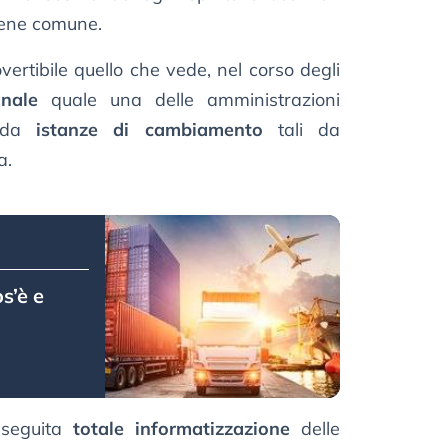
bene comune.
vertibile quello che vede, nel corso degli
nale
quale una delle amministrazioni
e da
istanze di cambiamento
tali da
a.
s’è e
nseguita
totale informatizzazione
delle