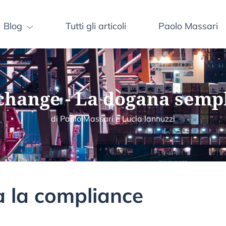
Blog
Tutti gli articoli
Paolo Massari
hange - La dogana semp
di Paolo Massari e Lucia Iannuzzi
 la compliance