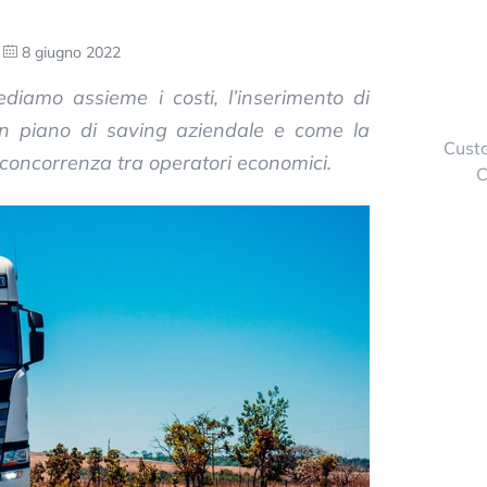
8 giugno 2022
iamo assieme i costi, l’inserimento di
n piano di saving aziendale e come la
Custo
concorrenza tra operatori economici.
C