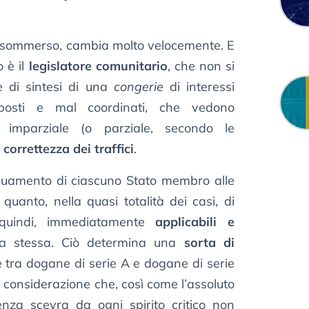
 sommerso, cambia molto velocemente. E
 è il
legislatore comunitario
, che non si
 di sintesi di una
congerie
di interessi
pposti e mal coordinati, che vedono
 imparziale (o parziale, secondo le
a
correttezza dei traffici
.
deguamento di ciascuno Stato membro alle
 quanto, nella quasi totalità dei casi, di
uindi, immediatamente
applicabili e
a stessa. Ciò determina una
sorta di
 tra dogane di serie A e dogane di serie
la considerazione che, così come l’assoluto
enza scevra da ogni spirito critico non