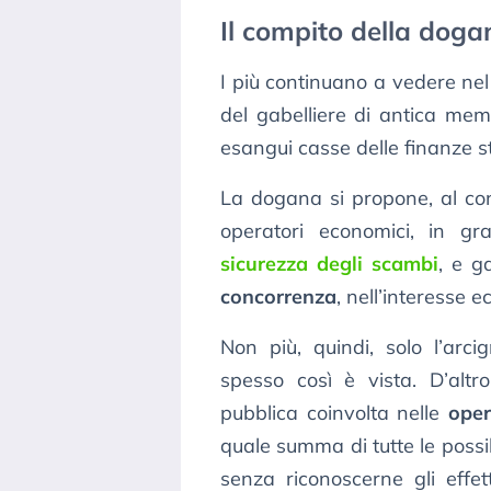
Il compito della doga
I più continuano a vedere nel
del gabelliere di antica memo
esangui casse delle finanze st
La dogana si propone, al co
operatori economici, in g
sicurezza degli scambi
, e g
concorrenza
, nell’interesse 
Non più, quindi, solo l’arci
spesso così è vista. D’altr
pubblica coinvolta nelle
oper
quale summa di tutte le possi
senza riconoscerne gli effett