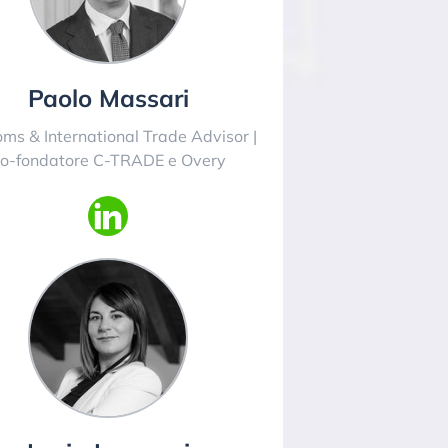
Paolo Massari
ms & International Trade Advisor |
o-fondatore C-TRADE e Overy