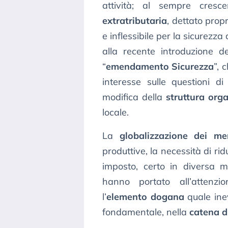
attività; al sempre cresc
extratributaria
, dettato prop
e inflessibile per la sicurezza
alla recente introduzione del
“
emendamento Sicurezza
”, 
interesse sulle questioni di
modifica della
struttura org
locale.
La
globalizzazione dei mer
produttive, la necessità di ri
imposto, certo in diversa mi
hanno portato all’attenzio
l’
elemento dogana
quale ine
fondamentale, nella
catena d