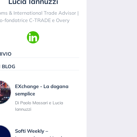
Lucia Iannuzzi
ms & International Trade Advisor |
o-fondatrice C-TRADE e Overy
IVIO
I BLOG
EXchange - La dogana
semplice
Di Paolo Massari e Lucia
Iannuzzi
Softi Weekly –