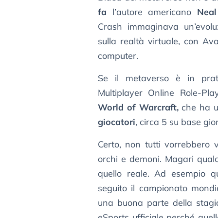
fa
l’autore americano
Neal
Crash immaginava un’evolu
sulla realtà virtuale, con Av
computer.
Se il metaverso è in pr
Multiplayer Online Role-Pla
World of Warcraft,
che ha u
giocatori
, circa 5 su base gio
Certo, non tutti vorrebbero 
orchi e demoni. Magari qual
quello reale. Ad esempio q
seguito il campionato mondi
una buona parte della stagio
eSports ufficiale perché que