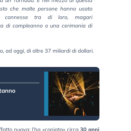
da un Tornado. E nel mezzo di questa
sto che molte persone hanno usato
e connesse tra di loro, magari
ta di compleanno o una cerimonia di
 ad oggi, di oltre 37 miliardi di dollari.
stanno
fatto nuova: l’ha «coniata» circa
30 anni