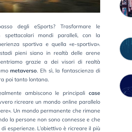
asso degli eSports? Trasformare le
n spettacolari mondi paralleli, con la
perienza sportiva e quella «e-sportiva».
tadi pieni siano in realtà delle arene
 entriamo grazie a dei visori di realtà
iamo
metaverso
. Eh sì, la fantascienza di
 poi tanto lontana.
ealmente ambiscono le principali
case
ovvero ricreare un mondo online parallelo
vivere». Un mondo permanente che rimane
ando la persone non sono connesse e che
di esperienze. L’obiettivo è ricreare il più