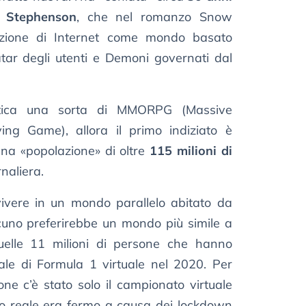
 Stephenson
, che nel romanzo Snow
zione di Internet come mondo basato
atar degli utenti e Demoni governati dal
atica una sorta di MMORPG (Massive
ying Game), allora il primo indiziato è
na «popolazione» di oltre
115 milioni di
rnaliera.
vivere in un mondo parallelo abitato da
cuno preferirebbe un mondo più simile a
uelle 11 milioni di persone che hanno
ale di Formula 1 virtuale nel 2020. Per
ne c’è stato solo il campionato virtuale
llo reale era fermo a causa dei lockdown