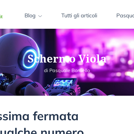
Blog
Tutti gli articoli
Pasqual
Schermo Viola
di Pasquale Borriello
ssima fermata
qualche numero