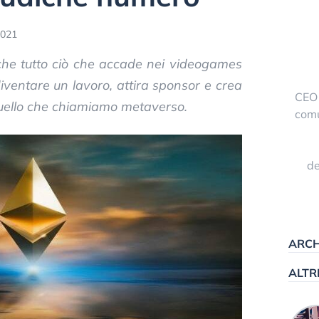
2021
che tutto ciò che accade nei videogames
diventare un lavoro, attira sponsor e crea
CEO 
 quello che chiamiamo metaverso.
comu
de
ARCH
ALTR