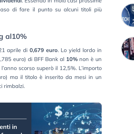
ividendi
. Essendo in molti casi prossime
so di fare il punto su alcuni titoli più
g al10%
21 aprile di
0,679 euro
. Lo yield lordo in
 6,785 euro) di BFF Bank al
10%
non è un
e l’anno scorso superò il 12,5%. L’importo
o) ma il titolo è inserito da mesi in un
i rimbalzi.
nti in