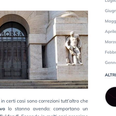
Lugli
Giug
Magg
April
Marz
Febbr
Genn
ALTR
in certi casi sono correzioni tutt’altro che
ivo
lo stanno avendo: comportano un