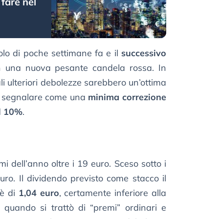
 fare nel
olo di poche settimane fa e il
successivo
on una nuova pesante candela rossa. In
i ulteriori debolezze sarebbero un’ottima
co segnalare come una
minima correzione
il 10%
.
i dell’anno oltre i 19 euro. Sceso sotto i
ro. Il dividendo previsto come stacco il
 è di
1,04 euro
, certamente inferiore alla
, quando si trattò di “premi” ordinari e