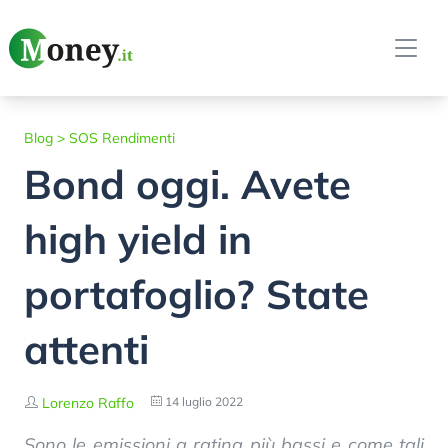
Blog
>
SOS Rendimenti
Bond oggi. Avete
high yield in
portafoglio? State
attenti
Lorenzo Raffo
14 luglio 2022
Sono le emissioni a rating più bassi e come tali