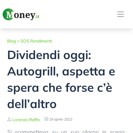
Blog
>
SOS Rendimenti
Dividendi oggi:
Autogrill, aspetta e
spera che forse c’è
dell’altro
Lorenzo Raffo
19 aprile 2022
Si scommetteva su un suo ritorno in scena.