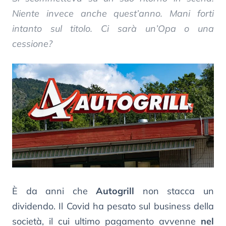
Niente invece anche quest’anno. Mani forti
intanto sul titolo. Ci sarà un’Opa o una
cessione?
È da anni che
Autogrill
non stacca un
dividendo. Il Covid ha pesato sul business della
società, il cui ultimo pagamento avvenne
nel