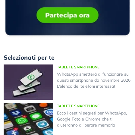
Selezionati per te
TABLET E SMARTPHONE
WhatsApp smetterà di funzionare su
questi smartphone da novembre 2026.
L’elenco dei telefoni interessati
TABLET E SMARTPHONE
Ecco i cestini segreti per WhatsApp,
Google Foto e Chrome che ti
aiuteranno a liberare memoria