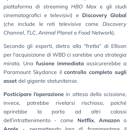
piattaforma di streaming
HBO Max
e gli studi
cinematografici e televisivi) e
Discovery Global
(che include le reti televisive come
Discovery
Channel
,
TLC
,
Animal Planet
e
Food Network
).
Secondo gli esperti, dietro alla “fretta” di Ellison
per l’acquisizione di WBD ci sarebbe una strategia
mirata. Una
fusione immediata
assicurerebbe a
Paramount Skydance il
controllo completo sugli
asset
del gigante statunitense.
Posticipare l’operazione
in attesa della scissione,
invece, potrebbe rivelarsi rischioso, poiché
aprirebbe la porta ad altri colossi
dell’intrattenimento - come
Netflix
,
Amazon
o
Apple
- permettendo loro di frammentare il