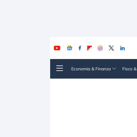
Economia & Finanza
Fisco 