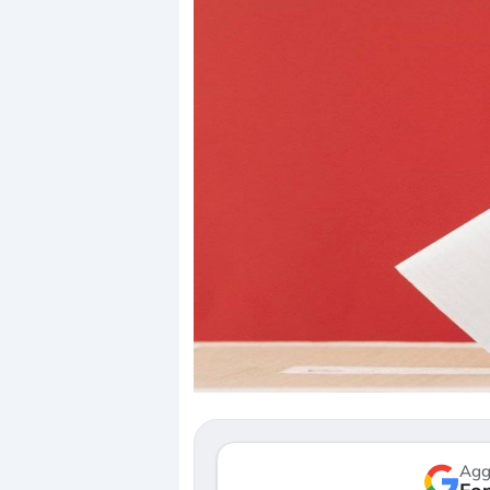
Dalle valut
correzione.
repricing d
Gli investi
mostrando 
verso le (…
Agg
3 agosto 2026