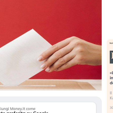
azioni estreme alla
«La mia vita è rovinata». Inves
 Cosa sta guidando il
in preda al panico dopo lo sco
egli asset?
della bolla AI
tori stanno finalmente
Il crollo della bolla AI travolge i
segni di stanchezza
Kospi, mentre gli investitori ret
)
30 luglio 2026
iungi Money.it come