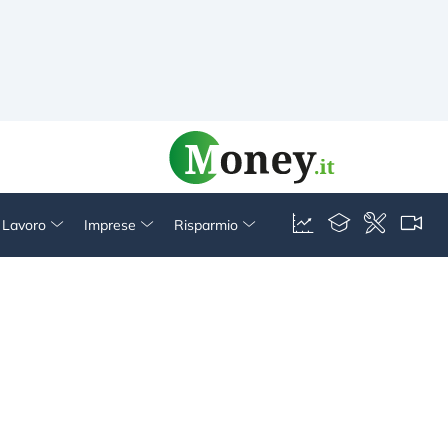
& Lavoro
Imprese
Risparmio