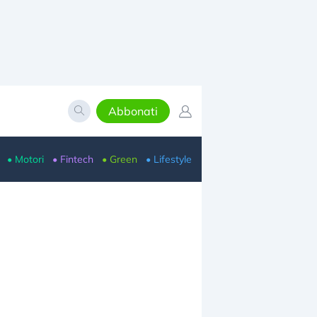
Abbonati
• Motori
• Fintech
• Green
• Lifestyle