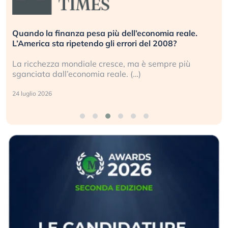
omia reale.
Russia e Cina pronti a spegnere Starlink.
 2008?
investitori stanno sottovalutando il risch
empre più
Gli investitori tech continuano a ignorare 
geopolitico: il (…)
17 luglio 2026