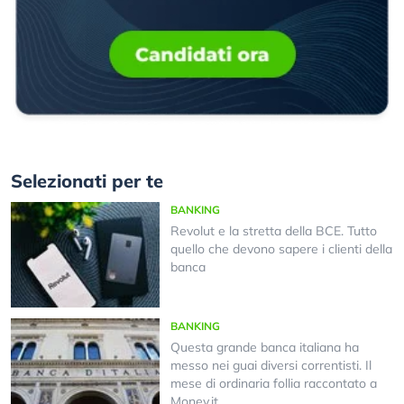
Selezionati per te
BANKING
Revolut e la stretta della BCE. Tutto
quello che devono sapere i clienti della
banca
BANKING
Questa grande banca italiana ha
messo nei guai diversi correntisti. Il
mese di ordinaria follia raccontato a
Money.it