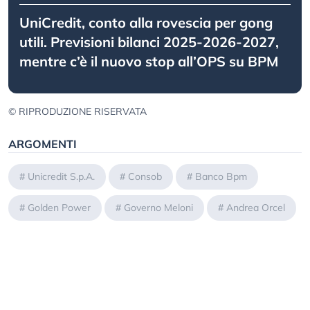
UniCredit, conto alla rovescia per gong
utili. Previsioni bilanci 2025-2026-2027,
mentre c’è il nuovo stop all’OPS su BPM
© RIPRODUZIONE RISERVATA
ARGOMENTI
#
Unicredit S.p.A.
#
Consob
#
Banco Bpm
#
Golden Power
#
Governo Meloni
#
Andrea Orcel