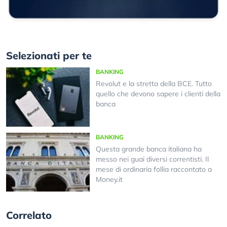
Selezionati per te
BANKING
Revolut e la stretta della BCE. Tutto
quello che devono sapere i clienti della
banca
BANKING
Questa grande banca italiana ha
messo nei guai diversi correntisti. Il
mese di ordinaria follia raccontato a
Money.it
Correlato