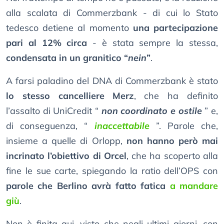
alla scalata di Commerzbank - di cui lo Stato
tedesco detiene al momento
una partecipazione
pari al 12% circa
- è stata sempre la stessa,
condensata in un granitico “
nein
”
.
A farsi paladino del DNA di Commerzbank è stato
lo stesso cancelliere Merz
, che ha definito
l’assalto di UniCredit “
non coordinato e ostile
” e,
di conseguenza, “
inaccettabile
”. Parole che,
insieme a quelle di Orlopp,
non hanno però mai
incrinato l’obiettivo di Orcel
, che ha scoperto alla
fine le sue carte, spiegando la ratio dell’OPS con
parole che Berlino avrà fatto fatica
a mandare
giù
.
Non è finita qui, visto che negli ultimi giorni, con