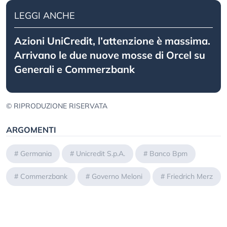
LEGGI ANCHE
Azioni UniCredit, l’attenzione è massima.
Arrivano le due nuove mosse di Orcel su
Generali e Commerzbank
© RIPRODUZIONE RISERVATA
ARGOMENTI
#
Germania
#
Unicredit S.p.A.
#
Banco Bpm
#
Commerzbank
#
Governo Meloni
#
Friedrich Merz