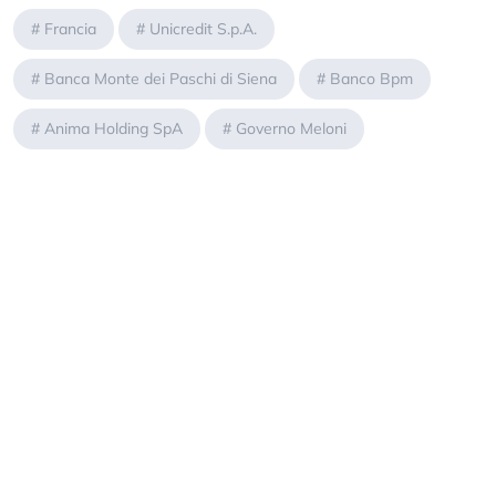
#
Francia
#
Unicredit S.p.A.
#
Banca Monte dei Paschi di Siena
#
Banco Bpm
#
Anima Holding SpA
#
Governo Meloni