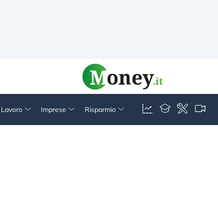
& Lavoro
Imprese
Risparmio