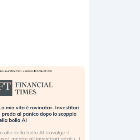
La mia vita è rovinata». Investitori
Quando la finanza p
n preda al panico dopo lo scoppio
dell’economia reale. 
ella bolla AI
ripetendo gli errori 
l crollo della bolla AI travolge il
La ricchezza mondial
ospi, mentre gli investitori retail (…)
sempre più sganciata