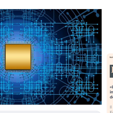
Dalle valutazioni estreme alla
«
correzione. Cosa sta guidando il
i
repricing degli asset?
d
Gli investitori stanno finalmente
I
mostrando segni di stanchezza
K