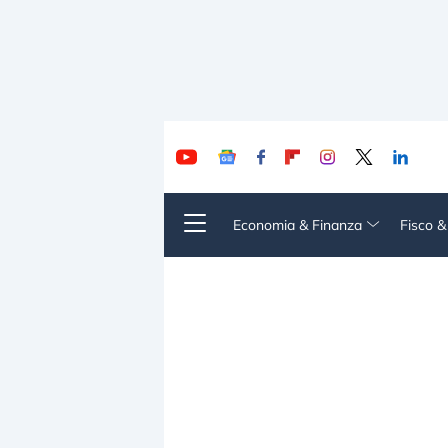
Economia & Finanza
Fisco 