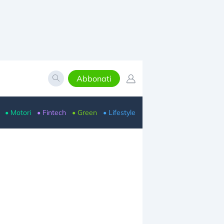
Abbonati
• Motori
• Fintech
• Green
• Lifestyle