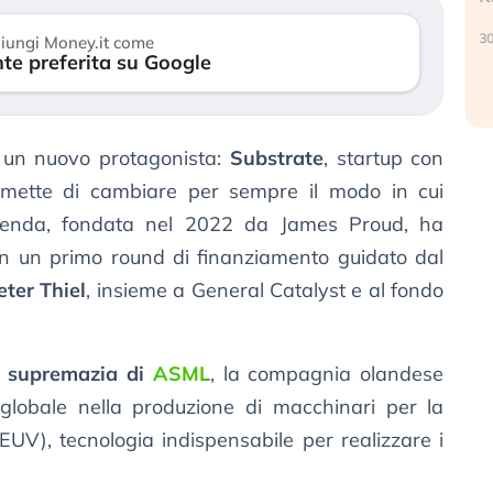
verso le (…)
30
iungi Money.it come
te preferita su Google
3 agosto 2026
un nuovo protagonista:
Substrate
, startup con
mette di cambiare per sempre il modo in cui
azienda, fondata nel 2022 da James Proud, ha
n un primo round di finanziamento guidato dal
eter Thiel
, insieme a General Catalyst e al fondo
a
supremazia di
ASML
, la compagnia olandese
globale nella produzione di macchinari per la
 (EUV), tecnologia indispensabile per realizzare i