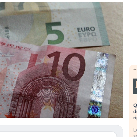
eme alla
«La mia vita è rovinata». Investitori
Q
uidando il
in preda al panico dopo lo scoppio
d
della bolla AI
r
finalmente
Il crollo della bolla AI travolge il
L
tanchezza
Kospi, mentre gli investitori retail (…)
s