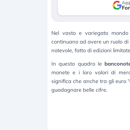
Agg
verso le (…)
Fon
3 agosto 2026
Nel vasto e variegato mond
continuano ad avere un ruolo di
notevole, fatto di edizioni limitat
In questo quadro le
banconot
monete e i loro valori di me
significa che anche tra gli euro 
guadagnare belle cifre.