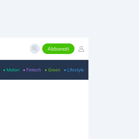
Abbonati
• Motori
• Fintech
• Green
• Lifestyle