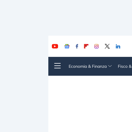
Economia & Finanza
Fisco 