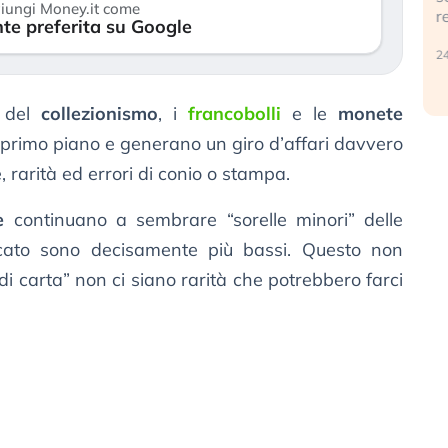
iungi Money.it come
r
te preferita su Google
30 luglio 2026
24
o del
collezionismo
, i
francobolli
e le
monete
 primo piano e generano un giro d’affari davvero
e, rarità ed errori di conio o stampa.
e
continuano a sembrare “sorelle minori” delle
rcato sono decisamente più bassi. Questo non
“di carta” non ci siano rarità che potrebbero farci