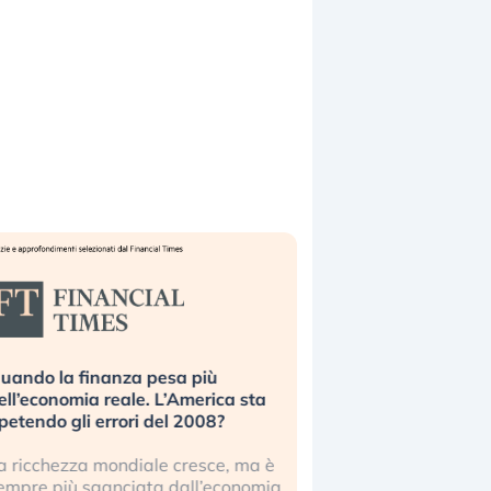
uando la finanza pesa più
Russia e Cina pronti
ell’economia reale. L’America sta
Starlink. Gli investit
ipetendo gli errori del 2008?
sottovalutando il ris
a ricchezza mondiale cresce, ma è
Gli investitori tech c
empre più sganciata dall’economia
ignorare il rischio geop