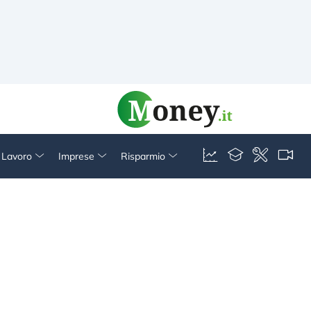
& Lavoro
Imprese
Risparmio