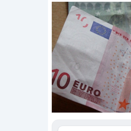
Dalle valutazioni estr
correzione. Cosa sta g
repricing degli asset?
Gli investitori stanno 
mostrando segni di s